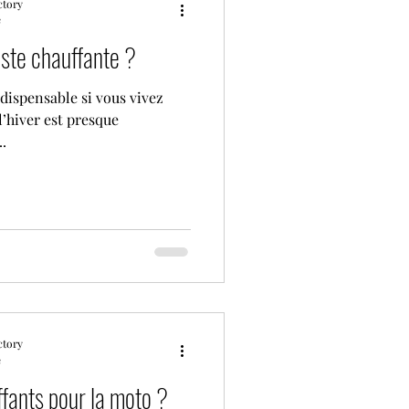
ctory
e
ste chauffante ?
ndispensable si vous vivez
 l’hiver est presque
.
ctory
e
fants pour la moto ?