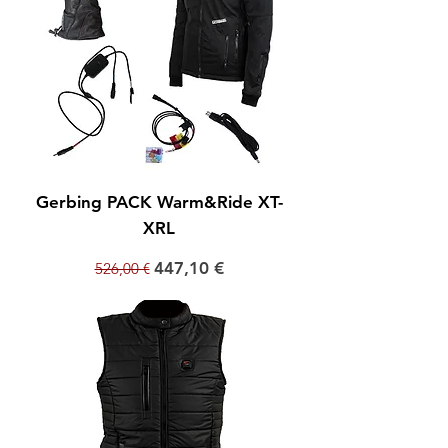
Gerbing PACK Warm&Ride XT-
XRL
Prix original
Prix promotionnel
447,10 €
526,00 €