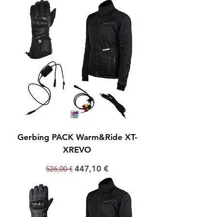
Gerbing PACK Warm&Ride XT-
XREVO
Prix original
Prix promotionnel
447,10 €
526,00 €