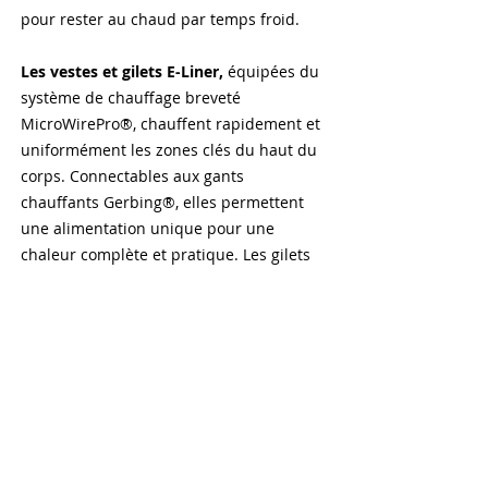
pour rester au chaud par temps froid.
Les vestes et gilets E-Liner,
équipées du
système de chauffage breveté
MicroWirePro®, chauffent rapidement et
uniformément les zones clés du haut du
corps. Connectables aux gants
chauffants Gerbing®, elles permettent
une alimentation unique pour une
chaleur complète et pratique. Les gilets
E-Liner, plus légers, se concentrent sur la
chaleur du torse et offrent une grande
liberté de mouvement.
Les gilets Xtreme
, alimentés par des
batteries portables 7V ou 12V, sont
parfaits pour les activités extérieures
comme la chasse ou la randonnée.