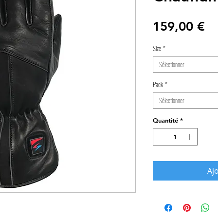
Pr
159,00 €
Size
*
Sélectionner
Pack
*
Sélectionner
Quantité
*
Aj