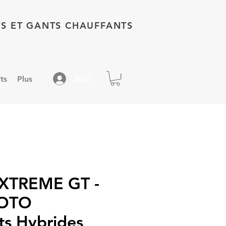
TS ET GANTS CHAUFFANTS
Se connecter
ts
Plus
 XTREME GT -
MOTO
ts Hybrides