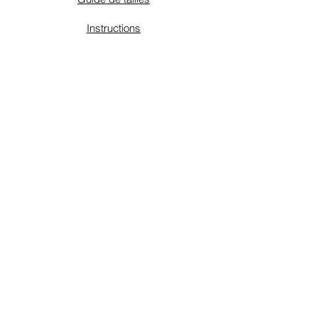
Instructions
Schémas de connexion
FAQ
Contact
Conditions de vente / retours
Conditions de garantie
Mentions Légales
Politique de confidentialité
Actualités
Blog