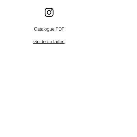
Catalogue PDF
Guide de tailles
Instructions
Schémas de connexion
FAQ
Contact
Conditions de vente / retours
Conditions de garantie
Mentions Légales