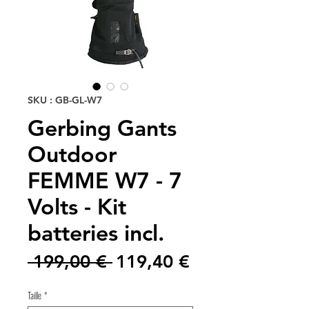
SKU : GB-GL-W7
Gerbing Gants
Outdoor
FEMME W7 - 7
Volts - Kit
batteries incl.
Prix
Prix
 199,00 € 
119,40 €
original
promotionnel
Taille
*