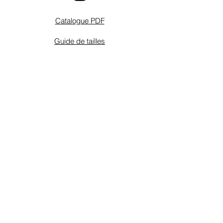
Catalogue PDF
Guide de tailles
Instructions
Schémas de connexion
FAQ
Contact
Conditions de vente / retours
Conditions de garantie
Mentions Légales
Politique de confidentialité