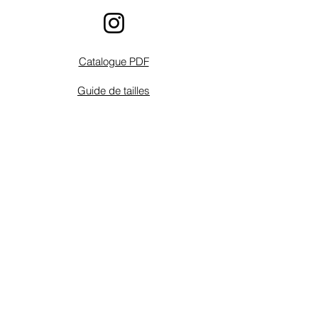
Catalogue PDF
Guide de tailles
Instructions
Schémas de connexion
FAQ
Contact
Conditions de vente / retours
Conditions de garantie
Mentions Légales