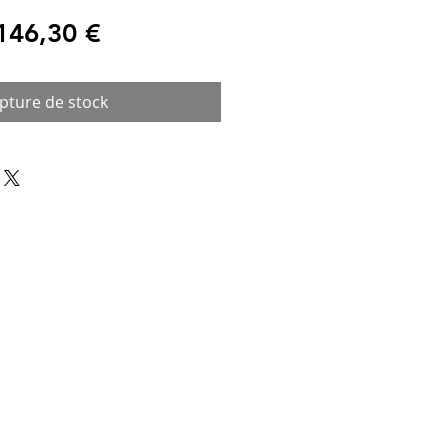
rix
Prix
146,30 €
riginal
promotionnel
pture de stock